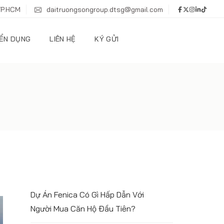
TP.HCM
daitruongsongroup.dtsg@gmail.com
ỂN DỤNG
LIÊN HỆ
KÝ GỬI
Dự Án Fenica Có Gì Hấp Dẫn Với
Người Mua Căn Hộ Đầu Tiên?