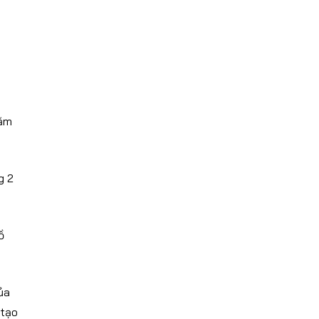
nằm
g 2
ồ
ủa
 tạo