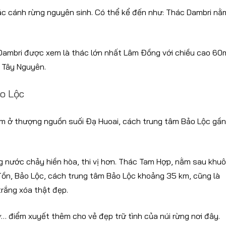
ác cánh rừng nguyên sinh. Có thể kể đến như: Thác Dambri nằ
Dambri được xem là thác lớn nhất Lâm Đồng với chiều cao 60
g Tây Nguyên.
o Lộc
ằm ở thượng nguồn suối Đạ Huoai, cách trung tâm Bảo Lộc gần
 nước chảy hiền hòa, thi vị hơn. Thác Tam Hợp, nằm sau khu
ồn, Bảo Lộc, cách trung tâm Bảo Lộc khoảng 35 km, cũng là
rắng xóa thật đẹp.
… điểm xuyết thêm cho vẻ đẹp trữ tình của núi rừng nơi đây.