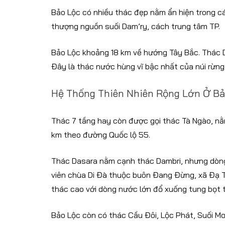
Bảo Lộc có nhiều thác đẹp nằm ẩn hiện trong c
thượng nguồn suối Dam’ry, cách trung tâm TP.
Bảo Lộc khoảng 18 km về hướng Tây Bắc. Thác 
Đây là thác nước hùng vĩ bậc nhất của núi rừn
Hệ Thống Thiên Nhiên Rộng Lớn Ở Bả
Thác 7 tầng hay còn được gọi thác Tà Ngào, n
km theo đường Quốc lộ 55.
Thác Dasara nằm cạnh thác Dambri, nhưng dòng
viên chùa Di Đà thuộc buôn Đang Đừng, xã Đạ T
thác cao với dòng nước lớn đổ xuống tung bọt t
Bảo Lộc còn có thác Cầu Đôi, Lộc Phát, Suối Mơ