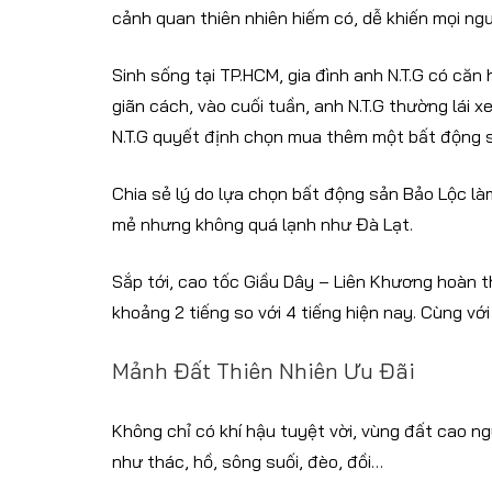
cảnh quan thiên nhiên hiếm có, dễ khiến mọi ng
Sinh sống tại TP.HCM, gia đình anh N.T.G có că
giãn cách, vào cuối tuần, anh N.T.G thường lái 
N.T.G quyết định chọn mua thêm một bất động s
Chia sẻ lý do lựa chọn bất động sản Bảo Lộc làm 
mẻ nhưng không quá lạnh như Đà Lạt.
Sắp tới, cao tốc Giầu Dây – Liên Khương hoàn t
khoảng 2 tiếng so với 4 tiếng hiện nay. Cùng vớ
Mảnh Đất Thiên Nhiên Ưu Đãi
Không chỉ có khí hậu tuyệt vời, vùng đất cao 
như thác, hồ, sông suối, đèo, đồi…