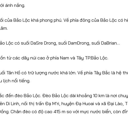
ới ánh nắng.
i của Bảo Lộc khá phong phú. Về phía đông của Bảo Lộc có h
Lâm.
ảo Lộc có suối DaSre Drong, suối DamDrong, suối DaBrian…
ồn từ các dãy núi cao ở phía Nam và Tây TP.Bảo Lộc.
uối Tân Hồ có trữ lượng nước khá lớn. Về phía Tây Bắc là hệ t
 lịch nổi tiếng.
c đến đèo Bảo Lộc. Đèo Bảo Lộc dài khoảng 10 km là nơi chu
 Di Linh, nối thị trấn Đạ M’ri, huyện Đạ Huoai và xã Đại Lào, T
Đồng. Chân đèo có độ cao 415 m so với mực nước biển, còn đỉ