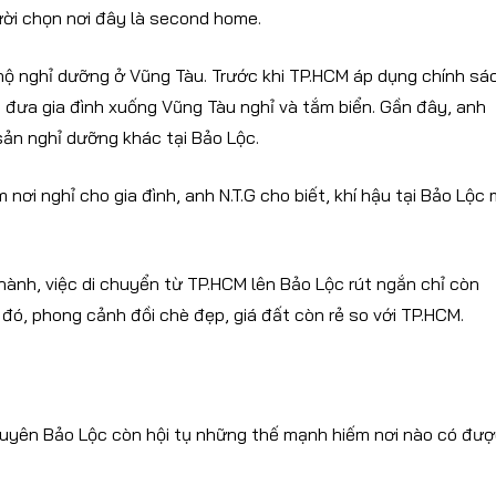
ười chọn nơi đây là second home.
n hộ nghỉ dưỡng ở Vũng Tàu. Trước khi TP.HCM áp dụng chính sá
xe đưa gia đình xuống Vũng Tàu nghỉ và tắm biển. Gần đây, anh
ản nghỉ dưỡng khác tại Bảo Lộc.
nơi nghỉ cho gia đình, anh N.T.G cho biết, khí hậu tại Bảo Lộc
hành, việc di chuyển từ TP.HCM lên Bảo Lộc rút ngắn chỉ còn
i đó, phong cảnh đồi chè đẹp, giá đất còn rẻ so với TP.HCM.
nguyên Bảo Lộc còn hội tụ những thế mạnh hiếm nơi nào có đư