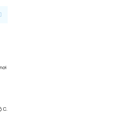
nơi
ộ C.