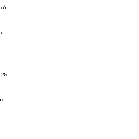
m ở
m.
 25
ôn