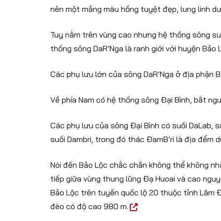
nên một mảng màu hồng tuyệt đẹp, lung linh dư
Tuy nằm trên vùng cao nhưng hệ thống sông suố
thống sông DaR’Nga là ranh giới với huyện Bảo 
Các phụ lưu lớn của sông DaR’Nga ở địa phận B
Về phía Nam có hệ thống sông Đại Bình, bắt ngu
Các phụ lưu của sông Đại Bình có suối DaLab, s
suối Dambri, trong đó thác ĐamB’ri là địa đểm du
Nói đến Bảo Lộc chắc chắn không thể không nhắ
tiếp giữa vùng thung lũng Đạ Huoai và cao nguyên
Bảo Lộc trên tuyến quốc lộ 20 thuộc tỉnh Lâm 
đèo có độ cao 980 m
.