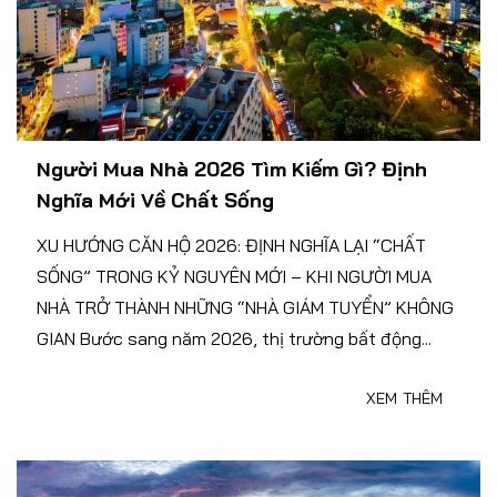
Người Mua Nhà 2026 Tìm Kiếm Gì? Định
Nghĩa Mới Về Chất Sống
XU HƯỚNG CĂN HỘ 2026: ĐỊNH NGHĨA LẠI “CHẤT
SỐNG” TRONG KỶ NGUYÊN MỚI – KHI NGƯỜI MUA
NHÀ TRỞ THÀNH NHỮNG “NHÀ GIÁM TUYỂN” KHÔNG
GIAN Bước sang năm 2026, thị trường bất động...
XEM THÊM