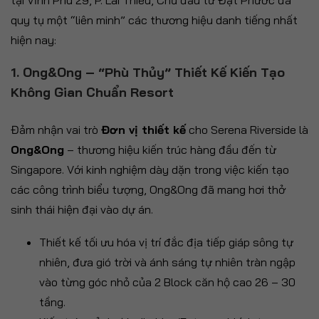
quy tụ một “liên minh” các thương hiệu danh tiếng nhất
hiện nay:
1. Ong&Ong – “Phù Thủy” Thiết Kế Kiến Tạo
Không Gian Chuẩn Resort
Đảm nhận vai trò
Đơn vị thiết kế
cho Serena Riverside là
Ong&Ong
– thương hiệu kiến trúc hàng đầu đến từ
Singapore. Với kinh nghiệm dày dặn trong việc kiến tạo
các công trình biểu tượng, Ong&Ong đã mang hơi thở
sinh thái hiện đại vào dự án.
Thiết kế tối ưu hóa vị trí đắc địa tiếp giáp sông tự
nhiên, đưa gió trời và ánh sáng tự nhiên tràn ngập
vào từng góc nhỏ của 2 Block căn hộ cao 26 – 30
tầng.