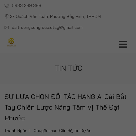
0933 289 388
27 Quách Văn Tuấn, Phường Bảy Hiền, TP.HCM
daitruongsongroup.dtsg@gmail.com
TIN TỨC
SỰ LỰA CHỌN ĐỐI TÁC HẠNG A: Cái Bắt
Tay Chiến Lược Nâng Tầm Vị Thế Đạt
Phước
Thanh Ngân
Chuyên mục:
Căn Hộ
,
Tin Dự Án