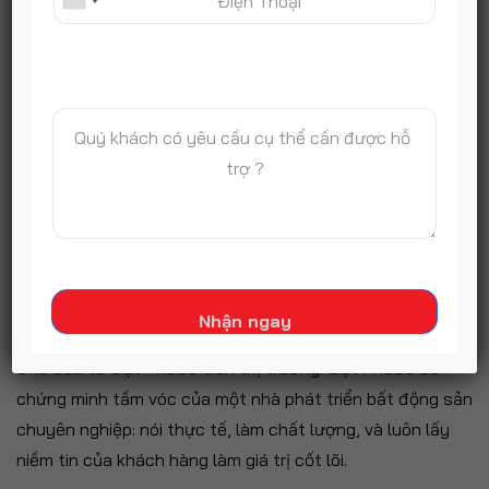
hoàn thiện hoàn toàn với các tuyến đường nội bộ
trải nhựa asphalt, vỉa hè lát gạch terrazzo sạch sẽ
cùng hệ thống cây xanh bàng Đài Loan phát triển
tốt. Dự án sở hữu quy hoạch 1/500 đã phê duyệt và
giấy phép xây dựng đầy đủ.
VI. Lời Kết
Việc hợp tác toàn diện với các đối tác hạng A như
Ong&Ong, Coteccons, Ricons không chỉ là đòn bẩy giúp
Serena Riverside trở thành bến đỗ an cư và đầu tư lý
Nhận ngay
tưởng, mà còn là bước đi chiến lược nâng tầm vị thế của
Chủ đầu tư Đạt Phước trên thị trường. Đạt Phước đã
chứng minh tầm vóc của một nhà phát triển bất động sản
chuyên nghiệp: nói thực tế, làm chất lượng, và luôn lấy
niềm tin của khách hàng làm giá trị cốt lõi.