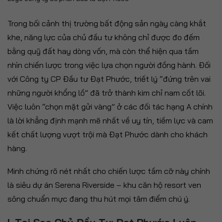
Trong bối cảnh thị trường bất động sản ngày càng khắt
khe, năng lực của chủ đầu tư không chỉ được đo đếm
bằng quỹ đất hay dòng vốn, mà còn thể hiện qua tầm
nhìn chiến lược trong việc lựa chọn người đồng hành. Đối
với Công ty CP Đầu tư Đạt Phước, triết lý “đứng trên vai
những người khổng lồ” đã trở thành kim chỉ nam cốt lõi.
Việc luôn “chọn mặt gửi vàng” ở các đối tác hạng A chính
là lời khẳng định mạnh mẽ nhất về uy tín, tiềm lực và cam
kết chất lượng vượt trội mà Đạt Phước dành cho khách
hàng.
Minh chứng rõ nét nhất cho chiến lược tầm cỡ này chính
là siêu dự án Serena Riverside – khu căn hộ resort ven
sông chuẩn mực đang thu hút mọi tâm điểm chú ý.