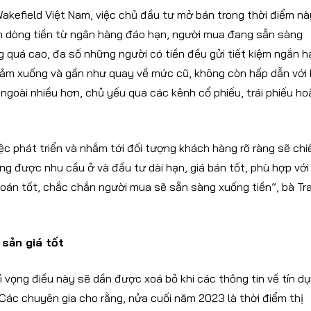
kefield Việt Nam, việc chủ đầu tư mở bán trong thời điểm nà
đoạn dòng tiền từ ngân hàng đáo hạn, người mua đang sẵn sàng
g quá cao, đa số những người có tiền đều gửi tiết kiệm ngắn h
giảm xuống và gần như quay về mức cũ, không còn hấp dẫn với 
ngoài nhiều hơn, chủ yếu qua các kênh cổ phiếu, trái phiếu ho
c phát triển và nhắm tới đối tượng khách hàng rõ ràng sẽ ch
ng được nhu cầu ở và đầu tư dài hạn, giá bán tốt, phù hợp với
án tốt, chắc chắn người mua sẽ sẵn sàng xuống tiền”, bà Tr
 sản giá tốt
 vọng điều này sẽ dần được xoá bỏ khi các thông tin về tín dụ
Các chuyên gia cho rằng, nửa cuối năm 2023 là thời điểm thị