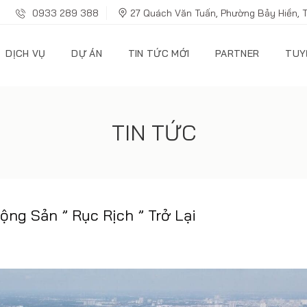
0933 289 388
27 Quách Văn Tuấn, Phường Bảy Hiền, 
DỊCH VỤ
DỰ ÁN
TIN TỨC MỚI
PARTNER
TUY
TIN TỨC
ng Sản ” Rục Rịch ” Trở Lại