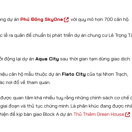
ộng dự án
Phú Đông SkyOne
với quy mô hơn 700 căn hộ.
 lễ ra quân để chuẩn bị phát triển dự án chung cư Lê Trọng T
ởi động lại dự án
Aqua City
sau thời gian tạm dừng giao dịch.
 thiệu căn hộ mẫu thuộc dự án
Fiato City
của tại Nhơn Trạch,
ác nơi đổ về tham quan.
 được quan tâm khá nhiều tuy rằng những chính sách cơ chế 
u giai đoạn và thủ tục chứng minh. Là phân khúc đang được nh
iện để kịp bàn giao Block A dự án
Thủ Thiêm Green House