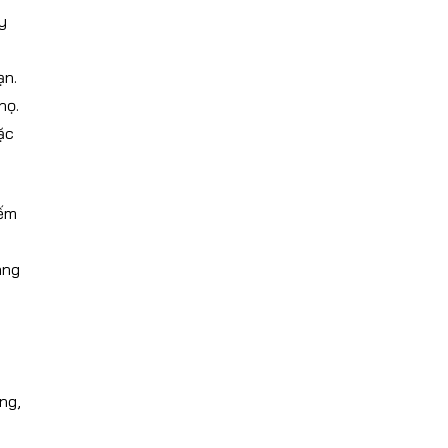
y
ạn.
họ.
ặc
iếm
ang
ng,