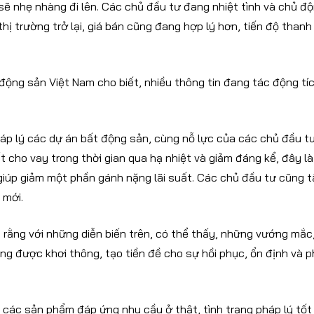
 sẽ nhẹ nhàng đi lên. Các chủ đầu tư đang nhiệt tình và chủ đ
hị trường trở lại, giá bán cũng đang hợp lý hơn, tiến độ thanh
 động sản Việt Nam cho biết, nhiều thông tin đang tác động tí
áp lý các dự án bất động sản, cùng nỗ lực của các chủ đầu t
ất cho vay trong thời gian qua hạ nhiệt và giảm đáng kể, đây là
 giúp giảm một phần gánh nặng lãi suất. Các chủ đầu tư cũng 
 mới.
o rằng với những diễn biến trên, có thể thấy, những vướng mắc
g được khơi thông, tạo tiền đề cho sự hồi phục, ổn định và p
các sản phẩm đáp ứng nhu cầu ở thật, tình trạng pháp lý tốt