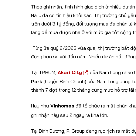
Theo ghi nhận, tình hình giao dịch ở nhiều dự 
Nai… đã có tín hiệu khởi sắc. Thị trường chủ yế
trên dưới 3 tỷ đồng, đối tượng mua đa phần là 
lắng để mua được nhà ở với mức giá tốt cộng t
Từ giữa quý 2/2023 vừa qua, thị trường bất đ
động hơn so với đầu năm. Nhiều dự án bất động s
Tại TP.HCM,
Akari City
của Nam Long chào bá
Park
(huyện Bình Chánh) của Nam Long cũng tun
thành 7 đợt trong 12 tháng cùng mức hỗ trợ lãi 
Hay như
Vinhomes
đã tổ chức ra mắt phân kh
ghi nhận này sau 2 ngày ra khá lớn.
Tại Bình Dương, Pi Group đang rục rịch ra mắt 