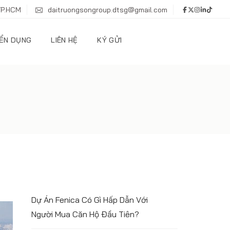
TP.HCM
daitruongsongroup.dtsg@gmail.com
ỂN DỤNG
LIÊN HỆ
KÝ GỬI
Dự Án Fenica Có Gì Hấp Dẫn Với
Người Mua Căn Hộ Đầu Tiên?