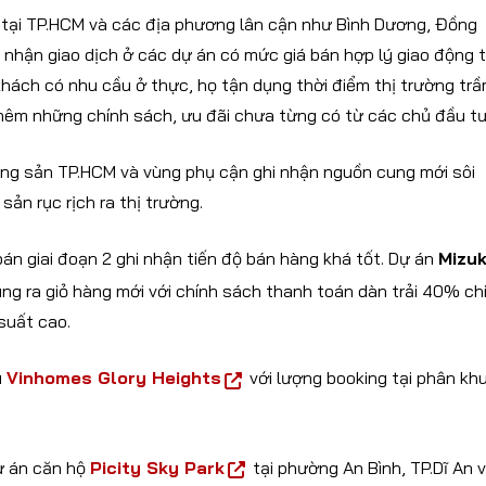
án tại TP.HCM và các địa phương lân cận như Bình Dương, Đồng
u nhận giao dịch ở các dự án có mức giá bán hợp lý giao động 
khách có nhu cầu ở thực, họ tận dụng thời điểm thị trường tr
hêm những chính sách, ưu đãi chưa từng có từ các chủ đầu tư
ộng sản TP.HCM và vùng phụ cận ghi nhận nguồn cung mới sôi
ản rục rịch ra thị trường.
n giai đoạn 2 ghi nhận tiến độ bán hàng khá tốt. Dự án
Mizuk
g ra giỏ hàng mới với chính sách thanh toán dàn trải 40% ch
suất cao.
u
Vinhomes Glory Heights
với lượng booking tại phân kh
dự án căn hộ
Picity Sky Park
tại phường An Bình, TP.Dĩ An v