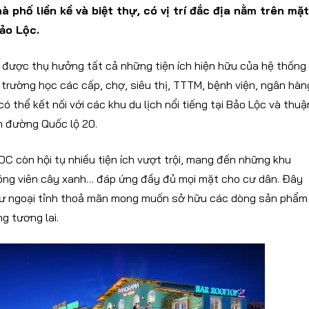
hố liền kề và biệt thự, có vị trí đắc địa nằm trên mặt
ảo Lộc.
 được thụ hưởng tất cả những tiện ích hiện hữu của hệ thống
: trường học các cấp, chợ, siêu thị, TTTM, bệnh viện, ngân hàn
 thể kết nối với các khu du lịch nổi tiếng tại Bảo Lộc và thuậ
n đường Quốc lộ 20.
C còn hội tụ nhiều tiện ích vượt trội, mang đến những khu
u công viên cây xanh… đáp ứng đầy đủ mọi mặt cho cư dân. Đây
tư ngoại tỉnh thoả mãn mong muốn sở hữu các dòng sản phẩm
g tương lai.