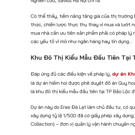
Nghiên cứu, Savills Hà Nội chỉ ra.
Có thể thấy, tiềm năng tăng giá của thị trường 
thức, chiến lược thực thụ thay vì mua và lướt n
mua nhà cần ưu tiên sản phẩm phải có pháp lý m
các yếu tố vĩ mô như ngân hàng hay tín dụng…
Khu Đô Thị Kiểu Mẫu Đầu Tiên Tại
Đáp ứng đủ các điều kiện về pháp lý,
dự án Kh
là dự án hiếm hoi được phê duyệt đồ án Quy hoạ
là khu đô thị kiểu mẫu đầu tiên tại TP Bảo Lộc 
Dự án này do Eras Đà Lạt làm chủ đầu tư, có q
xây dựng tỷ lệ 1/500 đã có giấy phép xây dựng;
Collection) – đơn vị quản lý vận hành chuyên n