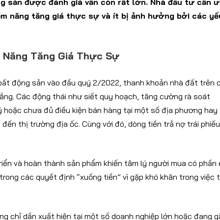
ng sản được đánh giá vẫn còn rất lớn. Nhà đầu tư cần 
ềm năng tăng giá thực sự và ít bị ảnh hưởng bởi các yế
m Năng Tăng Giá Thực Sự
i bất động sản vào đầu quý 2/2022, thanh khoản nhà đất trên 
lắng. Các động thái như siết quy hoạch, tăng cường rà soát
ý hoặc chưa đủ điều kiện bán hàng tại một số địa phương hay
n thị trường địa ốc. Cùng với đó, dòng tiền trả nợ trái phiếu
riển và hoàn thành sản phẩm khiến tâm lý người mua có phần 
rong các quyết định “xuống tiền” vì gặp khó khăn trong việc t
ng chỉ dần xuất hiện tại một số doanh nghiệp lớn hoặc đang g