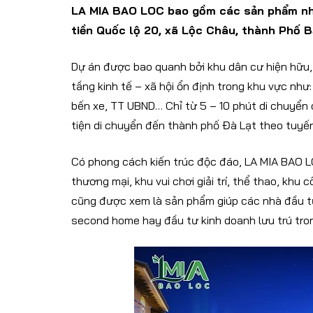
LA MIA BAO LOC bao gồm các sản phẩm nhà p
tiền Quốc lộ 20, xã Lộc Châu, thành Phố B
Dự án được bao quanh bởi khu dân cư hiện hữu,
tầng kinh tế – xã hội ổn định trong khu vực như
bến xe, TT UBND… Chỉ từ 5 – 10 phút di chuyển có
tiện di chuyển đến thành phố Đà Lạt theo tuyế
Có phong cách kiến trúc độc đáo, LA MIA BAO LO
thương mại, khu vui chơi giải trí, thể thao, kh
cũng được xem là sản phẩm giúp các nhà đầu 
second home hay đầu tư kinh doanh lưu trú tron