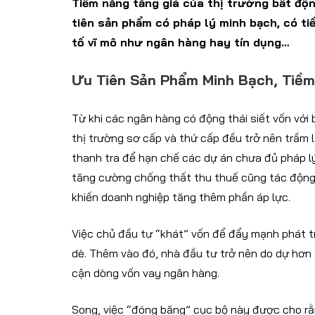
Tiềm năng tăng giá của thị trường bất độ
tiên sản phẩm có pháp lý minh bạch, có ti
tố vĩ mô như ngân hàng hay tín dụng…
Ưu Tiên Sản Phẩm Minh Bạch, Tiề
Từ khi các ngân hàng có động thái siết vốn vớ
thị trường sơ cấp và thứ cấp đều trở nên trầm 
thanh tra để hạn chế các dự án chưa đủ pháp l
tăng cường chống thất thu thuế cũng tác động đế
khiến doanh nghiệp tăng thêm phần áp lực.
Việc chủ đầu tư “khát” vốn để đẩy mạnh phát t
dè. Thêm vào đó, nhà đầu tư trở nên do dự hơn t
cận dòng vốn vay ngân hàng.
Song, việc “đóng băng” cục bộ này được cho rằ