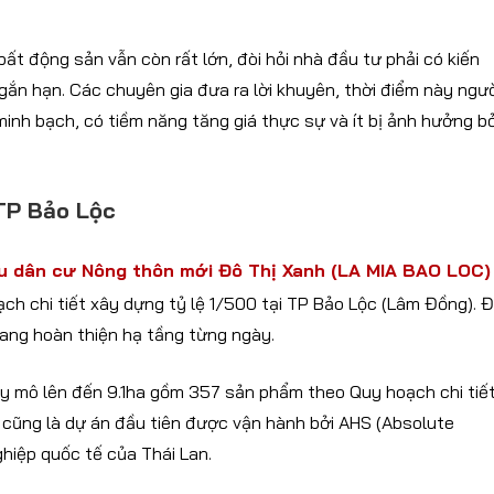
bất động sản vẫn còn rất lớn, đòi hỏi nhà đầu tư phải có kiến
gắn hạn. Các chuyên gia đưa ra lời khuyên, thời điểm này ngư
inh bạch, có tiềm năng tăng giá thực sự và ít bị ảnh hưởng bở
 TP Bảo Lộc
u dân cư Nông thôn mới Đô Thị Xanh (LA MIA BAO LOC)
ch chi tiết xây dựng tỷ lệ 1/500 tại TP Bảo Lộc (Lâm Đồng). 
đang hoàn thiện hạ tầng từng ngày.
uy mô lên đến 9.1ha gồm 357 sản phẩm theo Quy hoạch chi tiế
 cũng là dự án đầu tiên được vận hành bởi AHS (Absolute
ghiệp quốc tế của Thái Lan.