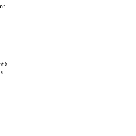
ạnh
,
 nhà
 &