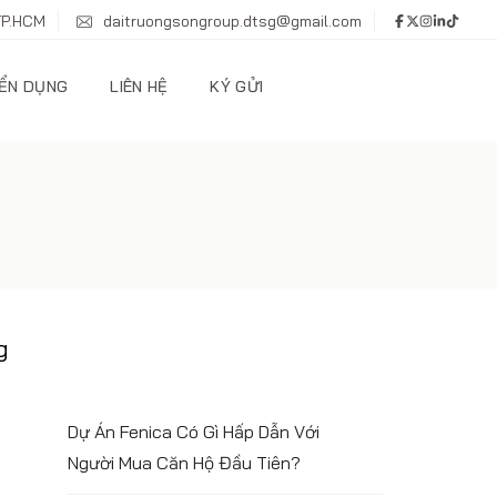
TP.HCM
daitruongsongroup.dtsg@gmail.com
ỂN DỤNG
LIÊN HỆ
KÝ GỬI
g
Dự Án Fenica Có Gì Hấp Dẫn Với
Người Mua Căn Hộ Đầu Tiên?