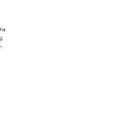
 hạ
g,
n