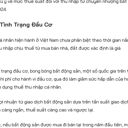
hú ý về mức thuế suất đối với thu nhập từ chuyển nhượng bất
024.
Tình Trạng Đầu Cơ
cá nhân hiện hành ở Việt Nam chưa phân biệt theo thời gian n
 nhập chịu thuế từ mua bán nhà, đất được xác định là giá
 trạng đầu cơ, bong bóng bất động sản, một số quốc gia trên 
hi phí cho hành vi đầu cơ, qua đó làm giảm sức hấp dẫn của h
áp dụng thuế thu nhập cá nhân.
ợi nhuận từ giao dịch bất động sản dựa trên tần suất giao dịc
ch càng ngắn, thuế suất càng cao và ngược lại.
e, nếu bất động sản được mua đi bán lại trong năm đầu tiên, 