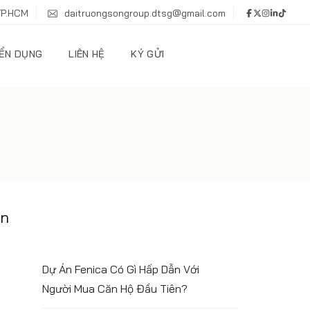
TP.HCM
daitruongsongroup.dtsg@gmail.com
ỂN DỤNG
LIÊN HỆ
KÝ GỬI
an
Dự Án Fenica Có Gì Hấp Dẫn Với
Người Mua Căn Hộ Đầu Tiên?