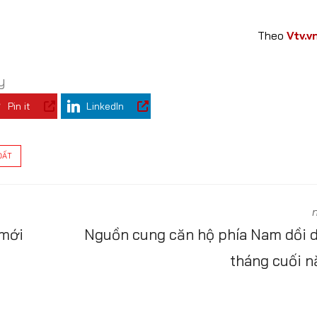
Theo
Vtv.v
y
Pin it
LinkedIn
ĐẤT
 mới
Nguồn cung căn hộ phía Nam dồi 
tháng cuối 