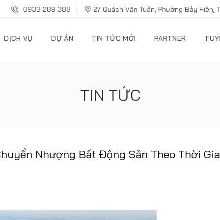
0933 289 388
27 Quách Văn Tuấn, Phường Bảy Hiền, 
DỊCH VỤ
DỰ ÁN
TIN TỨC MỚI
PARTNER
TUY
TIN TỨC
 Chuyển Nhượng Bất Động Sản Theo Thời Gi