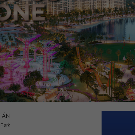
 ÁN
 Park