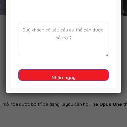
Nhận ngay
MẶT BẰNG TẦNG DỰ ÁN THE OPUS ONE
i mỗi tòa được bố trí đa dạng, layou căn hộ
The Opus One
th