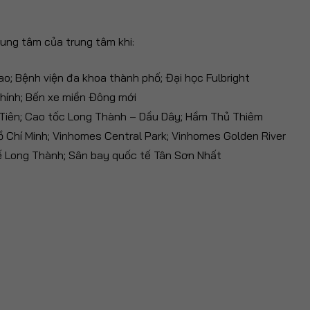
trung tâm của trung tâm khi:
o; Bệnh viện đa khoa thành phố; Đại học Fulbright
hính; Bến xe miền Đông mới
i Tiên; Cao tốc Long Thành – Dầu Dây; Hầm Thủ Thiêm
ồ Chí Minh; Vinhomes Central Park; Vinhomes Golden River
ế Long Thành; Sân bay quốc tế Tân Sơn Nhất