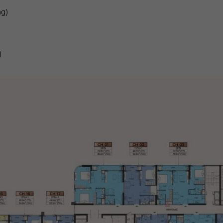
ng)
)