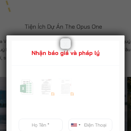
Tiện Ích Dự Án The Opus One
của Vinhomes luôn luôn đầy đủ và đáp ứng mọi nhu cầu của quý
X
uý khách hàng sẽ không cần phải di chuyển đi đến bất cứ đâu 
Nhận báo giá và pháp lý
rí, sức khoẻ, giáo dục….