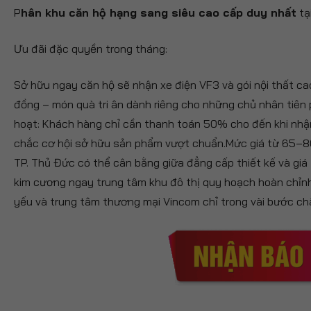
P
hân khu căn hộ hạng sang siêu cao cấp duy nhất
tạ
Ưu đãi đặc quyền trong tháng:
Sở hữu ngay căn hộ sẽ nhận xe điện VF3 và gói nội thất cao 
đồng – món quà tri ân dành riêng cho những chủ nhân tiên 
hoạt: Khách hàng chỉ cần thanh toán 50% cho đến khi nhậ
chắc cơ hội sở hữu sản phẩm vượt chuẩn.Mức giá từ 65–80
TP. Thủ Đức có thể cân bằng giữa đẳng cấp thiết kế và giá
kim cương ngay trung tâm khu đô thị quy hoạch hoàn chỉnh
yếu và trung tâm thương mại Vincom chỉ trong vài bước ch