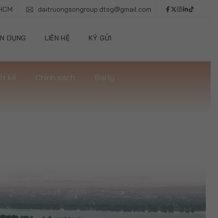
.HCM
daitruongsongroup.dtsg@gmail.com
N DỤNG
LIÊN HỆ
KÝ GỬI
ết kế
Chính sách
Đại lý