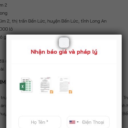
im 2
ong
m 2, thị trấn Bến Lức, huyện Bến Lức, tỉnh Long An
000 lô
ô gồm 25 lô có sổ – 70 đang làm sổ
X
Nhận báo giá và pháp lý
đã ở
ài.
IM 2
i trung tâm thị trấn Bến Lức, ngay mặt đường Nguyễn Trung Tr
ự án nằm ngay bên Quốc lộ 1A cùng những đặc khu hành chính h
huyện, trung tâm văn hóa thể thao, bệnh viện đa khoa, chợ B