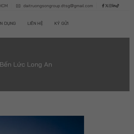
.HCM
daitruongsongroup.dtsg@gmail.com
N DỤNG
LIÊN HỆ
KÝ GỬI
 Bến Lức Long An