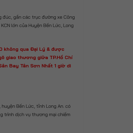
g đúc, gần các trục đường xe Công
 KCN lớn của Huyện Bến Lức, Long
 F0 không qua Đại Lý & được
ngõ giao thương giữa TP.Hồ Chí
Sân Bay Tân Sơn Nhất 1 giờ di
 huyện Bến Lức, tỉnh Long An. có
ng trình dịch vụ thương mại chiếm