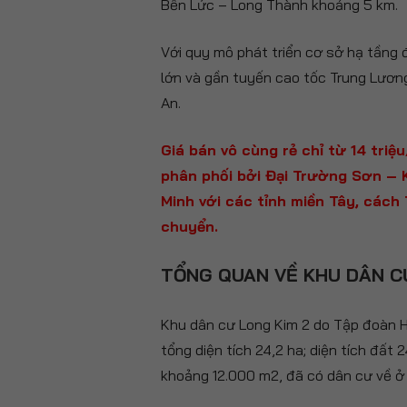
Bến Lức – Long Thành khoảng 5 km.
Với quy mô phát triển cơ sở hạ tầng
lớn và gần tuyến cao tốc Trung Lươn
An.
Giá bán vô cùng rẻ chỉ từ 14 tri
phân phối bởi Đại Trường Sơn – K
Minh với các tỉnh miền Tây, cách
chuyển.
TỔNG QUAN VỀ KHU DÂN C
Khu dân cư Long Kim 2 do Tập đoàn Ho
tổng diện tích 24,2 ha; diện tích đất
khoảng 12.000 m2, đã có dân cư về ở