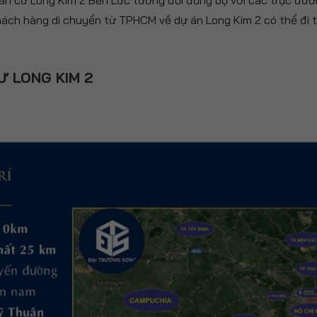
n cư Long Kim 2 Bến Lức tương đối đồng bộ với các trục đườn
khách hàng di chuyển từ TPHCM về dự án Long Kim 2 có thể đi
Ư LONG KIM 2