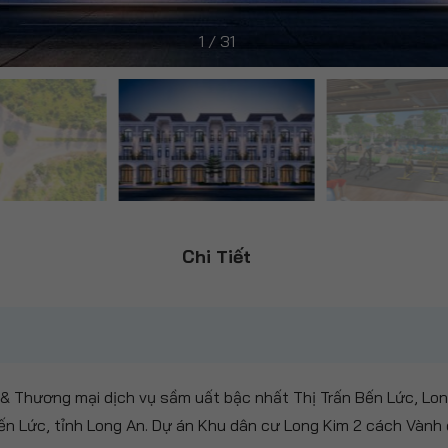
1
/
31
Chi Tiết
 Thương mại dịch vụ sầm uất bậc nhất Thị Trấn Bến Lức, Long
Bến Lức, tỉnh Long An. Dự án Khu dân cư Long Kim 2 cách Vành