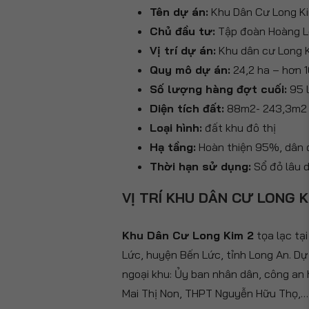
Tên dự án:
Khu Dân Cư Long K
Chủ đầu tư:
Tập đoàn Hoàng L
Vị trí dự án:
Khu dân cư Long Ki
Quy mô dự án:
24,2 ha – hơn 1
Số lượng hàng đợt cuối:
95 l
Diện tích đất:
88m2- 243,3m2
Loại hình:
đất khu đô thị
Hạ tầng:
Hoàn thiện 95%, dân 
Thời hạn sử dụng:
Sổ đỏ lâu d
VỊ TRÍ KHU DÂN CƯ LONG K
Khu Dân Cư Long Kim 2
tọa lạc tạ
Lức, huyện Bến Lức, tỉnh Long An. D
ngoại khu: Ủy ban nhân dân, công an 
Mai Thị Non, THPT Nguyễn Hữu Thọ,…