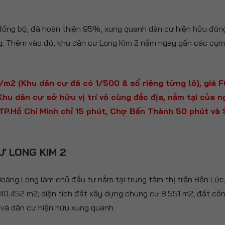
 đồng bộ, đã hoàn thiện 95%, xung quanh dân cư hiện hữu đôn
g. Thêm vào đó, khu dân cư Long Kim 2 nằm ngay gần các cụm
ệu/m2 (Khu dân cư đã có 1/500 & sổ riêng từng lô), giá
hu dân cư sở hữu vị trí vô cùng đắc địa, nằm tại của 
 TP.Hồ Chí Minh chỉ 15 phút, Chợ Bến Thành 50 phút và 
Ư LONG KIM 2
àng Long làm chủ đầu tư nằm tại trung tâm thị trấn Bến Lức,
 240.452 m2; diện tích đất xây dựng chung cư 8.551 m2; đất cô
 và dân cư hiện hữu xung quanh.