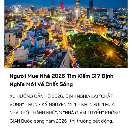
Người Mua Nhà 2026 Tìm Kiếm Gì? Định
Nghĩa Mới Về Chất Sống
XU HƯỚNG CĂN HỘ 2026: ĐỊNH NGHĨA LẠI “CHẤT
SỐNG” TRONG KỶ NGUYÊN MỚI – KHI NGƯỜI MUA
NHÀ TRỞ THÀNH NHỮNG “NHÀ GIÁM TUYỂN” KHÔNG
GIAN Bước sang năm 2026, thị trường bất động...