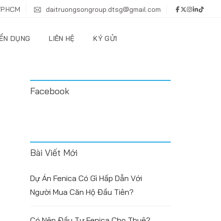
TP.HCM
daitruongsongroup.dtsg@gmail.com
ỂN DỤNG
LIÊN HỆ
KÝ GỬI
Facebook
Bài Viết Mới
Dự Án Fenica Có Gì Hấp Dẫn Với
Người Mua Căn Hộ Đầu Tiên?
Có Nên Đầu Tư Fenica Cho Thuê?