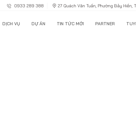
0933 289 388
27 Quách Văn Tuấn, Phường Bảy Hiền, 
DỊCH VỤ
DỰ ÁN
TIN TỨC MỚI
PARTNER
TUY