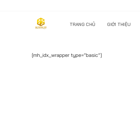
TRANG CHỦ
GIỚI THIỆU
[mh_idx_wrapper type=”basic”]