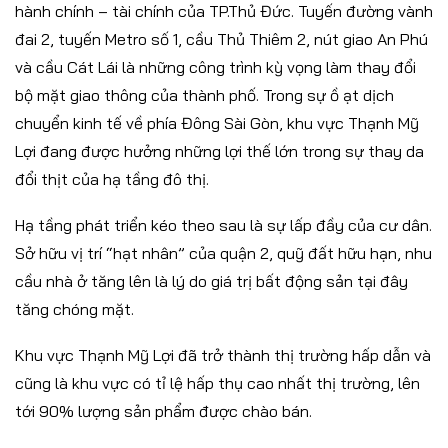
hành chính – tài chính của TP.Thủ Đức. Tuyến đường vành
đai 2, tuyến Metro số 1, cầu Thủ Thiêm 2, nút giao An Phú
và cầu Cát Lái là những công trình kỳ vọng làm thay đổi
bộ mặt giao thông của thành phố. Trong sự ồ ạt dịch
chuyển kinh tế về phía Đông Sài Gòn, khu vực Thạnh Mỹ
Lợi đang được hưởng những lợi thế lớn trong sự thay da
đổi thịt của hạ tầng đô thị.
Hạ tầng phát triển kéo theo sau là sự lấp đầy của cư dân.
Sở hữu vị trí “hạt nhân” của quận 2, quỹ đất hữu hạn, nhu
cầu nhà ở tăng lên là lý do giá trị bất động sản tại đây
tăng chóng mặt.
Khu vực Thạnh Mỹ Lợi đã trở thành thị trường hấp dẫn và
cũng là khu vực có tỉ lệ hấp thụ cao nhất thị trường, lên
tới 90% lượng sản phẩm được chào bán.