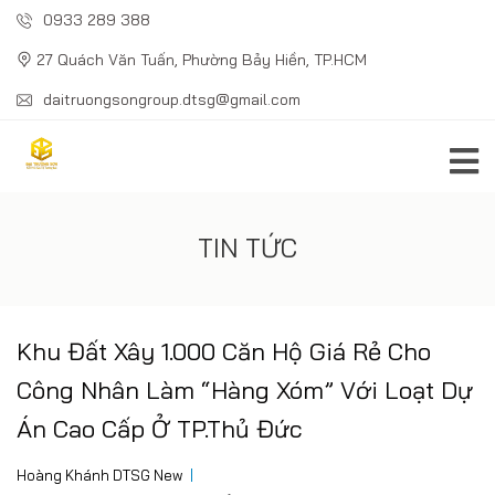
0933 289 388
27 Quách Văn Tuấn, Phường Bảy Hiền, TP.HCM
daitruongsongroup.dtsg@gmail.com
TIN TỨC
Khu Đất Xây 1.000 Căn Hộ Giá Rẻ Cho
Công Nhân Làm “Hàng Xóm” Với Loạt Dự
Án Cao Cấp Ở TP.Thủ Đức
Hoàng Khánh DTSG New