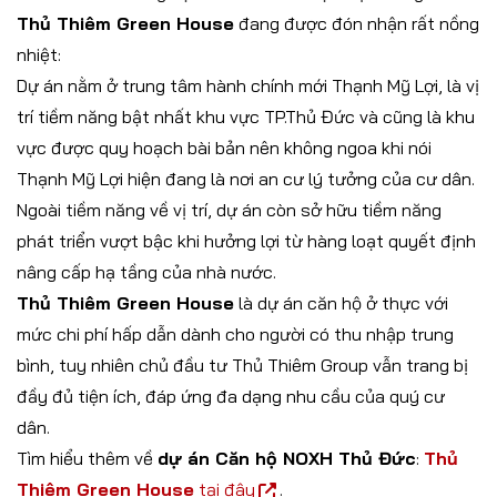
Thủ Thiêm Green House
đang được đón nhận rất nồng
nhiệt:
Dự án nằm ở trung tâm hành chính mới Thạnh Mỹ Lợi, là vị
trí tiềm năng bật nhất khu vực TP.Thủ Đức và cũng là khu
vực được quy hoạch bài bản nên không ngoa khi nói
Thạnh Mỹ Lợi hiện đang là nơi an cư lý tưởng của cư dân.
Ngoài tiềm năng về vị trí, dự án còn sở hữu tiềm năng
phát triển vượt bậc khi hưởng lợi từ hàng loạt quyết định
nâng cấp hạ tầng của nhà nước.
Thủ Thiêm Green House
là dự án căn hộ ở thực với
mức chi phí hấp dẫn dành cho người có thu nhập trung
bình, tuy nhiên chủ đầu tư Thủ Thiêm Group vẫn trang bị
đầy đủ tiện ích, đáp ứng đa dạng nhu cầu của quý cư
dân.
Tìm hiểu thêm về
dự án Căn hộ NOXH Thủ Đức
:
Thủ
Thiêm Green House
tại đây
.