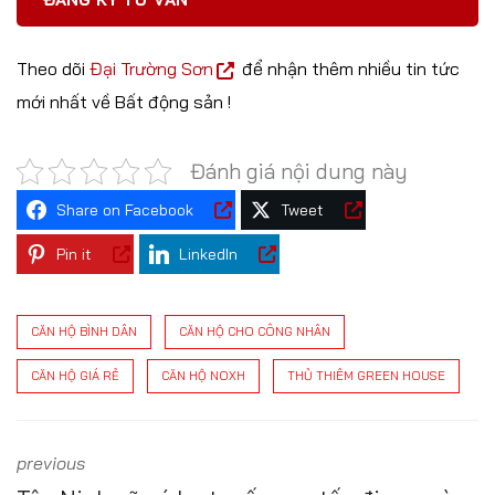
Theo dõi
Đại Trường Sơn
để nhận thêm nhiều tin tức
mới nhất về Bất động sản !
Đánh giá nội dung này
Share on Facebook
Tweet
Pin it
LinkedIn
CĂN HỘ BÌNH DÂN
CĂN HỘ CHO CÔNG NHÂN
CĂN HỘ GIÁ RẺ
CĂN HỘ NOXH
THỦ THIÊM GREEN HOUSE
previous