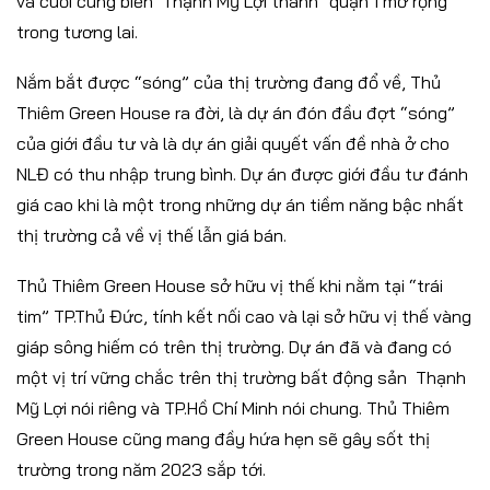
và cuối cùng biến Thạnh Mỹ Lợi thành “quận 1 mở rộng”
trong tương lai.
Nắm bắt được “sóng” của thị trường đang đổ về, Thủ
Thiêm Green House ra đời, là dự án đón đầu đợt “sóng”
của giới đầu tư và là dự án giải quyết vấn đề nhà ở cho
NLĐ có thu nhập trung bình. Dự án được giới đầu tư đánh
giá cao khi là một trong những dự án tiềm năng bậc nhất
thị trường cả về vị thế lẫn giá bán.
Thủ Thiêm Green House sở hữu vị thế khi nằm tại “trái
tim” TP.Thủ Đức, tính kết nối cao và lại sở hữu vị thế vàng
giáp sông hiếm có trên thị trường. Dự án đã và đang có
một vị trí vững chắc trên thị trường bất động sản Thạnh
Mỹ Lợi nói riêng và TP.Hồ Chí Minh nói chung. Thủ Thiêm
Green House cũng mang đầy hứa hẹn sẽ gây sốt thị
trường trong năm 2023 sắp tới.