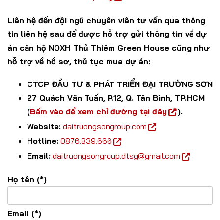
Liên hệ đến đội ngũ chuyên viên tư vấn qua thông
tin liên hệ sau để được hỗ trợ gửi thông tin về dự
án căn hộ NOXH Thủ Thiêm Green House cũng như
hỗ trợ về hồ sơ, thủ tục mua dự án:
CTCP ĐẦU TƯ & PHÁT TRIỂN ĐẠI TRƯỜNG SƠN
27 Quách Văn Tuấn, P.12, Q. Tân Bình, TP.HCM
(
Bấm vào để xem chỉ đường tại đây
).
Website:
daitruongsongroup.com
Hotline:
0876.839.666
Email:
daitruongsongroup.dtsg@gmail.com
Họ tên (*)
Email (*)