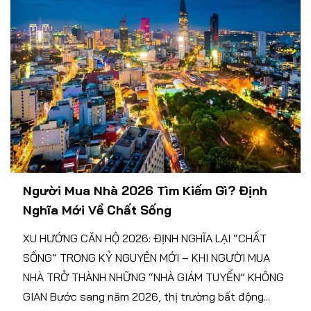
Người Mua Nhà 2026 Tìm Kiếm Gì? Định
Nghĩa Mới Về Chất Sống
XU HƯỚNG CĂN HỘ 2026: ĐỊNH NGHĨA LẠI “CHẤT
SỐNG” TRONG KỶ NGUYÊN MỚI – KHI NGƯỜI MUA
NHÀ TRỞ THÀNH NHỮNG “NHÀ GIÁM TUYỂN” KHÔNG
GIAN Bước sang năm 2026, thị trường bất động...