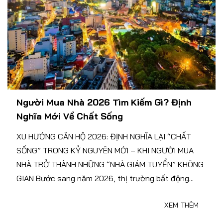
Người Mua Nhà 2026 Tìm Kiếm Gì? Định
Nghĩa Mới Về Chất Sống
XU HƯỚNG CĂN HỘ 2026: ĐỊNH NGHĨA LẠI “CHẤT
SỐNG” TRONG KỶ NGUYÊN MỚI – KHI NGƯỜI MUA
NHÀ TRỞ THÀNH NHỮNG “NHÀ GIÁM TUYỂN” KHÔNG
GIAN Bước sang năm 2026, thị trường bất động...
XEM THÊM