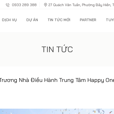
0933 289 388
27 Quách Văn Tuấn, Phường Bảy Hiền, 
DỊCH VỤ
DỰ ÁN
TIN TỨC MỚI
PARTNER
TUY
TIN TỨC
 Trương Nhà Điều Hành Trung Tâm Happy On