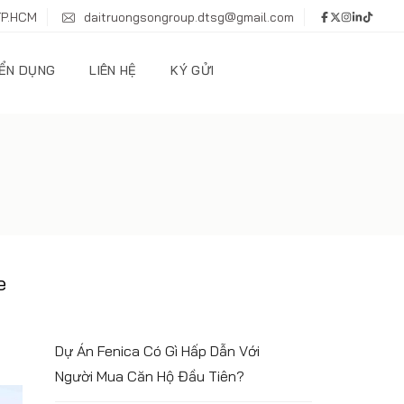
TP.HCM
daitruongsongroup.dtsg@gmail.com
ỂN DỤNG
LIÊN HỆ
KÝ GỬI
e
Dự Án Fenica Có Gì Hấp Dẫn Với
Người Mua Căn Hộ Đầu Tiên?