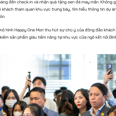
 hàng đến check-in và nhận quà tặng sen đá may mắn. Không g
 khách tham quan khu vực trưng bày, tìm hiểu thông tin dự á
ôn.
ộ mô hình Happy One Mori thu hút sự chú ý của đông đảo khách
kiếm sản phẩm giàu tiềm năng tại khu vực cửa ngõ kết nối Bìn