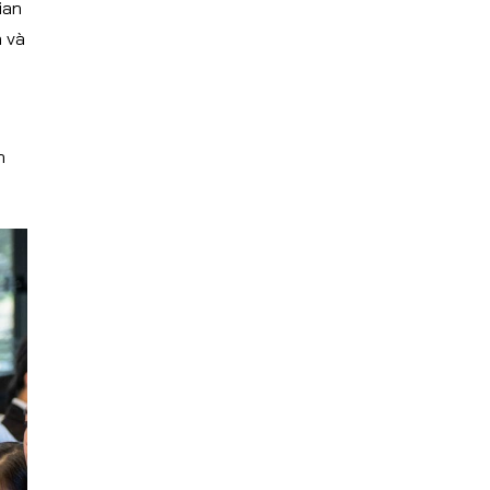
ian
n và
h