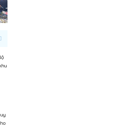
lộ
 khu
quy
cho