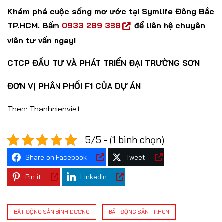
Khám phá cuộc sống mơ ước tại Symlife Đông Bắc
TP.HCM. Bấm
0933 289 388
để liên hệ chuyên
viên tư vấn ngay!
CTCP ĐẦU TƯ VÀ PHÁT TRIỂN ĐẠI TRƯỜNG SƠN
ĐƠN VỊ PHÂN PHỐI F1 CỦA DỰ ÁN
Theo: Thanhnienviet
5/5 - (1 bình chọn)
Share on Facebook
Tweet
Pin it
LinkedIn
BẤT ĐỘNG SẢN BÌNH DƯƠNG
BẤT ĐỘNG SẢN TP.HCM