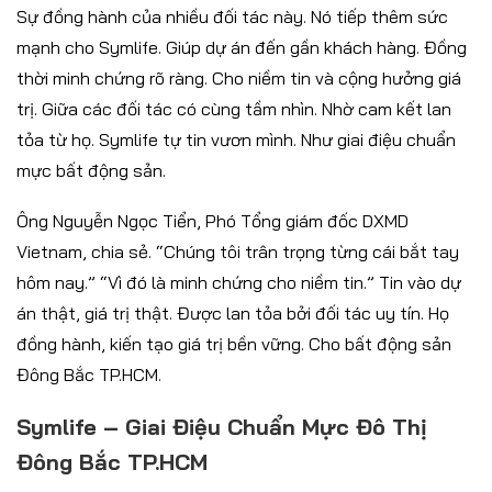
Sự đồng hành của nhiều đối tác này. Nó tiếp thêm sức
mạnh cho Symlife. Giúp dự án đến gần khách hàng. Đồng
thời minh chứng rõ ràng. Cho niềm tin và cộng hưởng giá
trị. Giữa các đối tác có cùng tầm nhìn. Nhờ cam kết lan
tỏa từ họ. Symlife tự tin vươn mình. Như giai điệu chuẩn
mực bất động sản.
Ông Nguyễn Ngọc Tiển, Phó Tổng giám đốc DXMD
Vietnam, chia sẻ. “Chúng tôi trân trọng từng cái bắt tay
hôm nay.” “Vì đó là minh chứng cho niềm tin.” Tin vào dự
án thật, giá trị thật. Được lan tỏa bởi đối tác uy tín. Họ
đồng hành, kiến tạo giá trị bền vững. Cho bất động sản
Đông Bắc TP.HCM.
Symlife – Giai Điệu Chuẩn Mực Đô Thị
Đông Bắc TP.HCM