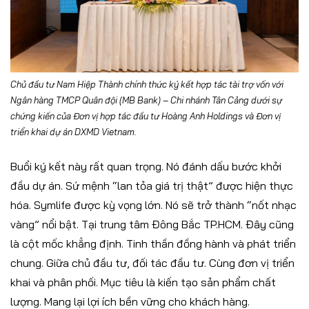
Chủ đầu tư Nam Hiệp Thành chính thức ký kết hợp tác tài trợ vốn với
Ngân hàng TMCP Quân đội (MB Bank) – Chi nhánh Tân Cảng dưới sự
chứng kiến của Đơn vị hợp tác đầu tư Hoàng Anh Holdings và Đơn vị
triển khai dự án DXMD Vietnam.
Buổi ký kết này rất quan trọng. Nó đánh dấu bước khởi
đầu dự án. Sứ mệnh “lan tỏa giá trị thật” được hiện thực
hóa. Symlife được kỳ vọng lớn. Nó sẽ trở thành “nốt nhạc
vàng” nổi bật. Tại trung tâm Đông Bắc TP.HCM. Đây cũng
là cột mốc khẳng định. Tinh thần đồng hành và phát triển
chung. Giữa chủ đầu tư, đối tác đầu tư. Cùng đơn vị triển
khai và phân phối. Mục tiêu là kiến tạo sản phẩm chất
lượng. Mang lại lợi ích bền vững cho khách hàng.