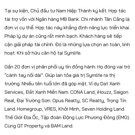
Tại sự kiện, Chủ đầu tư Nam Hiệp Thành ký kết. Hợp tác
tài trợ vốn với Ngân hàng MB Bank. Chi nhánh Tân Cảng là
đơn vị cụ thể. Hợp tác này khẳng định năng lực triển khai.
Pháp lý dự án cũng rất minh bạch. Khách hàng sẽ tiếp
cận giải pháp tài chính. Đó là những lựa chọn an toàn, linh
hoạt. Khi sở hữu căn hộ tại Symlife.
Gần 20 đơn vị phân phối uy tín đồng hành. Họ đóng vai trò
“cánh tay nối dài”. Giúp lan tỏa giá trị Symlife ra thị
trường. Nhiều tên tuổi lớn đã góp mặt. Ví dụ Dat Xanh
Services, Đất Xanh Miền Nam. CONA Land, iHouzz, Saigon
Real, Đại Trường Sơn. Opus Realty, SC Realty, Trọng Tín
Land. Homegroup, VRES, Khởi Minh, Seven Holding Land.
Thế Giới Địa Ốc, Tập đoàn Động Lực Phương Đông (EMG).
Cùng QT Property và BAM Land.