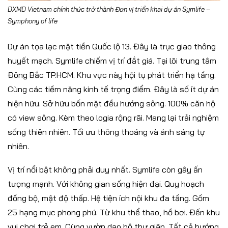
DXMD Vietnam chính thức trở thành Đơn vị triển khai dự án Symlife –
Symphony of life
Dự án tọa lạc mặt tiền Quốc lộ 13. Đây là trục giao thông
huyết mạch. Symlife chiếm vị trí đắt giá. Tại lõi trung tâm
Đông Bắc TP.HCM. Khu vực này hội tụ phát triển hạ tầng.
Cùng các tiềm năng kinh tế trọng điểm. Đây là số ít dự án
hiện hữu. Sở hữu bốn mặt đều hướng sông. 100% căn hộ
có view sông. Kèm theo logia rộng rãi. Mang lại trải nghiệm
sống thiên nhiên. Tối ưu thông thoáng và ánh sáng tự
nhiên.
Vị trí nổi bật không phải duy nhất. Symlife còn gây ấn
tượng mạnh. Với không gian sống hiện đại. Quy hoạch
đồng bộ, mật độ thấp. Hệ tiện ích nội khu đa tầng. Gồm
25 hạng mục phong phú. Từ khu thể thao, hồ bơi. Đến khu
vui chơi trẻ em. Cùng vườn dạo bộ thư giãn. Tất cả hướng