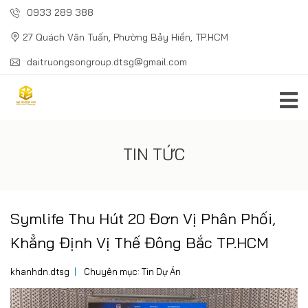
0933 289 388
27 Quách Văn Tuấn, Phường Bảy Hiền, TP.HCM
daitruongsongroup.dtsg@gmail.com
TIN TỨC
Symlife Thu Hút 20 Đơn Vị Phân Phối,
Khẳng Định Vị Thế Đông Bắc TP.HCM
khanhdn.dtsg
Chuyên mục:
Tin Dự Án