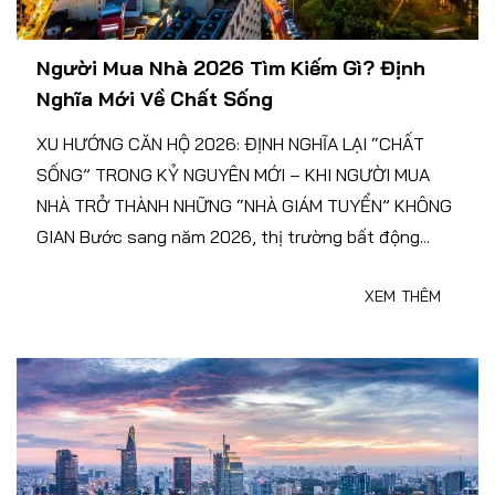
Người Mua Nhà 2026 Tìm Kiếm Gì? Định
Nghĩa Mới Về Chất Sống
XU HƯỚNG CĂN HỘ 2026: ĐỊNH NGHĨA LẠI “CHẤT
SỐNG” TRONG KỶ NGUYÊN MỚI – KHI NGƯỜI MUA
NHÀ TRỞ THÀNH NHỮNG “NHÀ GIÁM TUYỂN” KHÔNG
GIAN Bước sang năm 2026, thị trường bất động...
XEM THÊM