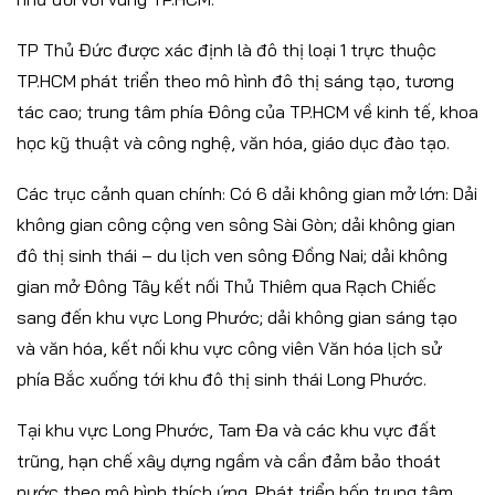
TP Thủ Đức được xác định là đô thị loại 1 trực thuộc
TP.HCM phát triển theo mô hình đô thị sáng tạo, tương
tác cao; trung tâm phía Đông của TP.HCM về kinh tế, khoa
học kỹ thuật và công nghệ, văn hóa, giáo dục đào tạo.
Các trục cảnh quan chính: Có 6 dải không gian mở lớn: Dải
không gian công cộng ven sông Sài Gòn; dải không gian
đô thị sinh thái – du lịch ven sông Đồng Nai; dải không
gian mở Đông Tây kết nối Thủ Thiêm qua Rạch Chiếc
sang đến khu vực Long Phước; dải không gian sáng tạo
và văn hóa, kết nối khu vực công viên Văn hóa lịch sử
phía Bắc xuống tới khu đô thị sinh thái Long Phước.
Tại khu vực Long Phước, Tam Đa và các khu vực đất
trũng, hạn chế xây dựng ngầm và cần đảm bảo thoát
nước theo mô hình thích ứng. Phát triển bốn trung tâm