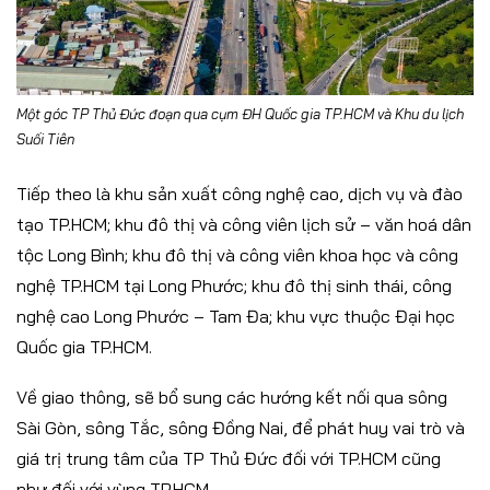
Một góc TP Thủ Đức đoạn qua cụm ĐH Quốc gia TP.HCM và Khu du lịch
Suối Tiên
Tiếp theo là khu sản xuất công nghệ cao, dịch vụ và đào
tạo TP.HCM; khu đô thị và công viên lịch sử – văn hoá dân
tộc Long Bình; khu đô thị và công viên khoa học và công
nghệ TP.HCM tại Long Phước; khu đô thị sinh thái, công
nghệ cao Long Phước – Tam Đa; khu vực thuộc Đại học
Quốc gia TP.HCM.
Về giao thông, sẽ bổ sung các hướng kết nối qua sông
Sài Gòn, sông Tắc, sông Đồng Nai, để phát huy vai trò và
giá trị trung tâm của TP Thủ Đức đối với TP.HCM cũng
như đối với vùng TP.HCM.