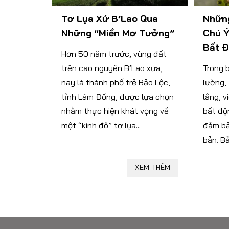
Tơ Lụa Xứ B’Lao Qua
Nhữn
Những “miền Mơ Tưởng”
Chú Ý
Bất Đ
Hơn 50 năm trước, vùng đất
trên cao nguyên B’Lao xưa,
Trong 
nay là thành phố trẻ Bảo Lộc,
lường,
tỉnh Lâm Đồng, được lựa chọn
lắng, v
nhằm thực hiện khát vọng về
bất độ
một “kinh đô” tơ lụa...
đảm bả
bản. Bả
XEM THÊM