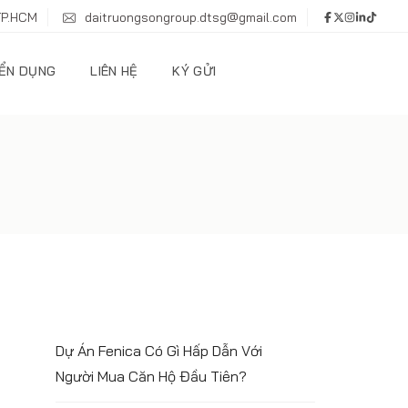
TP.HCM
daitruongsongroup.dtsg@gmail.com
ỂN DỤNG
LIÊN HỆ
KÝ GỬI
Dự Án Fenica Có Gì Hấp Dẫn Với
Người Mua Căn Hộ Đầu Tiên?