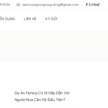
TP.HCM
daitruongsongroup.dtsg@gmail.com
ỂN DỤNG
LIÊN HỆ
KÝ GỬI
Dự Án Fenica Có Gì Hấp Dẫn Với
Người Mua Căn Hộ Đầu Tiên?