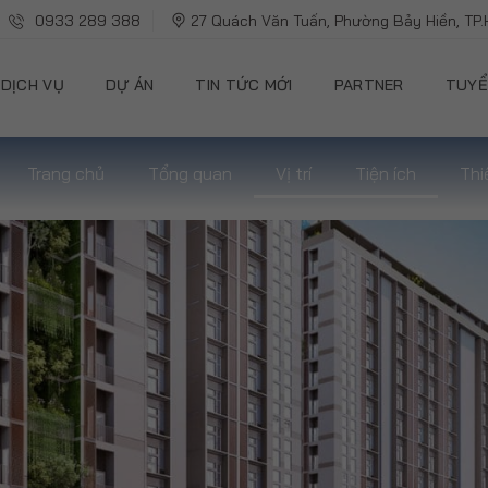
0933 289 388
27 Quách Văn Tuấn, Phường Bảy Hiền, TP
DỊCH VỤ
DỰ ÁN
TIN TỨC MỚI
PARTNER
TUYỂ
Trang chủ
Tổng quan
Vị trí
Tiện ích
Thi