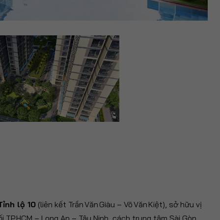
Tỉnh lộ 10
(liên kết Trần Văn Giàu – Võ Văn Kiệt), sở hữu vị
nối TP.HCM – Long An – Tây Ninh, cách trung tâm Sài Gòn