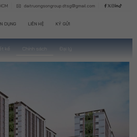
.HCM
daitruongsongroup.dtsg@gmail.com
N DỤNG
LIÊN HỆ
KÝ GỬI
ết kế
Chính sách
Đại lý