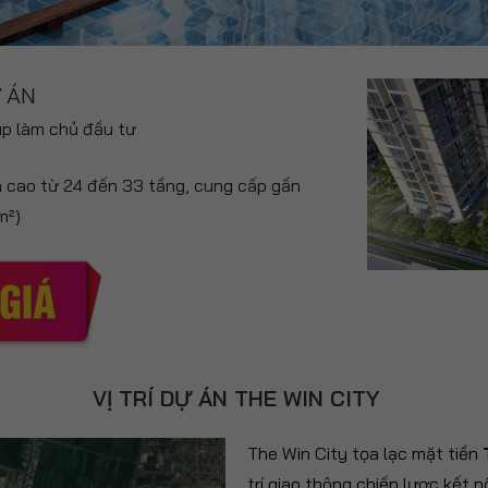
 ÁN
up làm chủ đầu tư
toà cao từ 24 đến 33 tầng, cung cấp gần
m²)
VỊ TRÍ DỰ ÁN THE WIN CITY
The Win City tọa lạc mặt tiền
trí giao thông chiến lược kết 