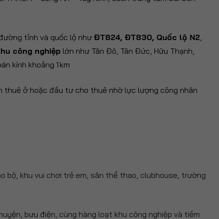
 đường tỉnh và quốc lộ như
ĐT824, ĐT830, Quốc lộ N2
,
khu công nghiệp
lớn như Tân Đô, Tân Đức, Hữu Thạnh,
bán kính khoảng 1 km
n thuê ở hoặc đầu tư cho thuê nhờ lực lượng công nhân
o bộ, khu vui chơi trẻ em, sân thể thao, clubhouse, trường
uyện, bưu điện, cùng hàng loạt khu công nghiệp và tiềm