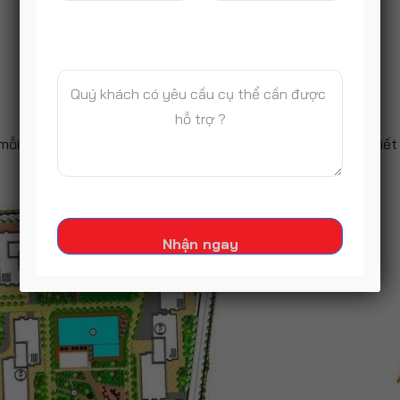
MẶT BẰNG TẦNG DỰ ÁN THE WIN CITY
 mỗi tòa được bố trí đa dạng, layou căn hộ
The Win City
thiết
Nhận ngay