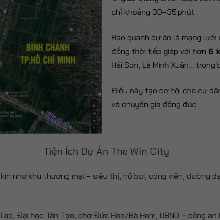
chỉ khoảng 30–35 phút
Bao quanh dự án là mạng lưới
đồng thời tiếp giáp với hơn
6 
Hải Sơn, Lê Minh Xuân… trong 
Điều này tạo cơ hội cho cư dâ
và chuyên gia đông đúc.
Tiện Ích Dự Án The Win City
ín như khu thương mại – siêu thị, hồ bơi, công viên, đường dạ
 Tạo, Đại học Tân Tạo, chợ Đức Hòa/Bà Hom, UBND – công an h